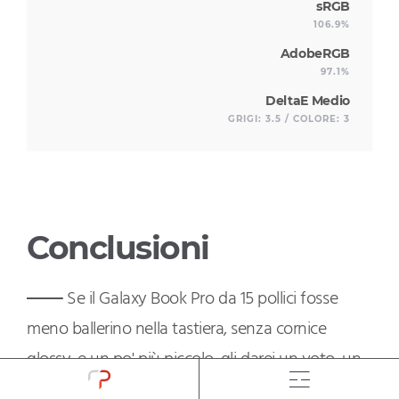
sRGB
106.9%
AdobeRGB
97.1%
DeltaE Medio
GRIGI: 3.5 / COLORE: 3
Conclusioni
Se il Galaxy Book Pro da 15 pollici fosse
meno ballerino nella tastiera, senza cornice
glossy, e un po' più piccolo,
gli darei un voto
, un
grosso 9/10. Supporta Linux ma fa qualcosa