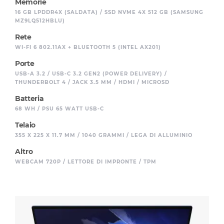
Memorie
16 GB LPDDR4X (SALDATA) / SSD NVME 4X 512 GB (SAMSUNG
MZ9LQ512HBLU)
Rete
WI-FI 6 802.11AX + BLUETOOTH 5 (INTEL AX201)
Porte
USB-A 3.2 / USB-C 3.2 GEN2 (POWER DELIVERY) /
THUNDERBOLT 4 / JACK 3.5 MM / HDMI / MICROSD
Batteria
68 WH / PSU 65 WATT USB-C
Telaio
355 X 225 X 11.7 MM / 1040 GRAMMI / LEGA DI ALLUMINIO
Altro
WEBCAM 720P / LETTORE DI IMPRONTE / TPM