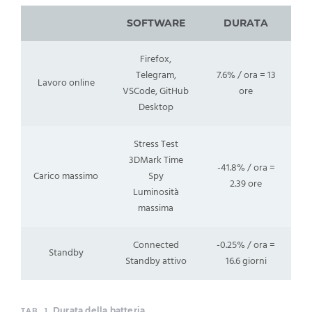
SOFTWARE
DURATA
Firefox,
Telegram,
7.6% / ora = 13
Lavoro online
VSCode, GitHub
ore
Desktop
Stress Test
3DMark Time
-41.8% / ora =
Carico massimo
Spy
2.39 ore
Luminosità
massima
Connected
-0.25% / ora =
Standby
Standby attivo
16.6 giorni
Durata della batteria.
TAB. 1.