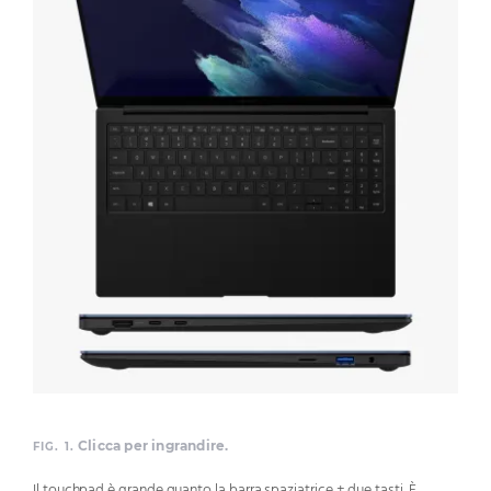
Clicca per ingrandire.
FIG. 1.
Il touchpad è grande quanto la barra spaziatrice + due tasti. È