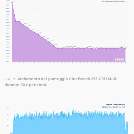
Andamento del punteggio CineBench R15 CPU Multi
FIG. 7.
durante 30 ripetizioni.