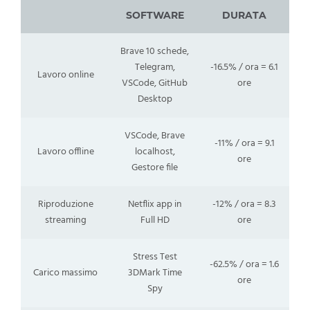
SOFTWARE
DURATA
Brave 10 schede,
Telegram,
-16.5% / ora = 6.1
Lavoro online
VSCode, GitHub
ore
Desktop
VSCode, Brave
-11% / ora = 9.1
Lavoro offline
localhost,
ore
Gestore file
Riproduzione
Netflix app in
-12% / ora = 8.3
streaming
Full HD
ore
Stress Test
-62.5% / ora = 1.6
Carico massimo
3DMark Time
ore
Spy