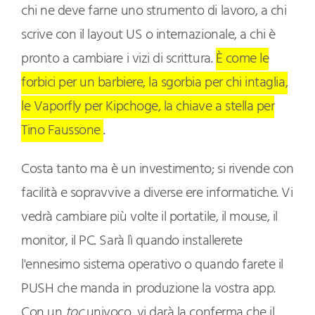
chi ne deve farne uno strumento di lavoro, a chi
scrive con il layout US o internazionale, a chi è
pronto a cambiare i vizi di scrittura.
È come le
forbici per un barbiere, la sgorbia per chi intaglia,
le Vaporfly per Kipchoge, la chiave a stella per
Tino Faussone
.
Costa tanto ma è un investimento; si rivende con
facilità e sopravvive a diverse ere informatiche. Vi
vedrà cambiare più volte il portatile, il mouse, il
monitor, il PC. Sarà lì quando installerete
l'ennesimo sistema operativo o quando farete il
PUSH che manda in produzione la vostra app.
Con un
toc
univoco, vi darà la conferma che il