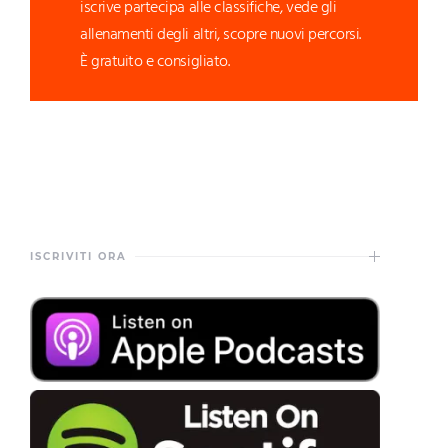
iscrive partecipa alle classifiche, vede gli
allenamenti degli altri, scopre nuovi percorsi.
È gratuito e consigliato.
ISCRIVITI ORA