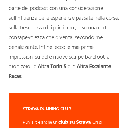
parte del podcast con una considerazione
sull’influenza delle esperienze passate nella corsa,
sulla freschezza dei primi anni, e su una certa
consapevolezza che diventa, secondo me,
penalizzante. Infine, ecco le mie prime
impressioni su delle nuove scarpe barefoot, a
drop zero: le
Altra Torin 5
e le
Altra Escalante
Racer
.
STRAVA RUNNING CLUB
Run is it è anche un
. Chi si
club su Strava