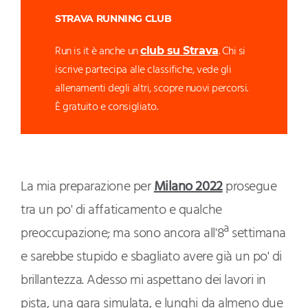
STRAVA RUNNING CLUB
Run is it è anche un
. Chi si
club su Strava
iscrive partecipa alle classifiche, vede gli
allenamenti degli altri, scopre nuovi percorsi.
È gratuito e consigliato.
La mia preparazione per
Milano 2022
prosegue
tra un po' di affaticamento e qualche
preoccupazione; ma sono ancora all'8ª settimana
e sarebbe stupido e sbagliato avere già un po' di
brillantezza. Adesso mi aspettano dei lavori in
pista, una gara simulata, e lunghi da almeno due