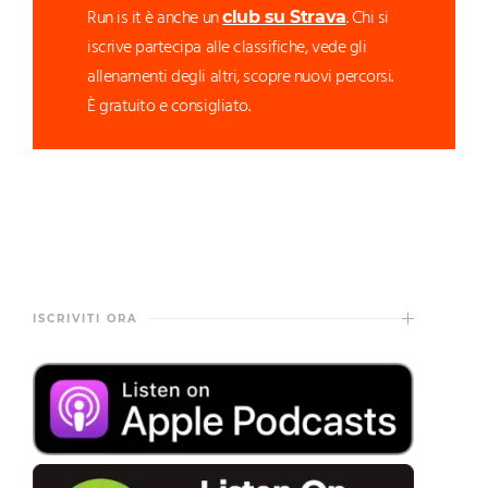
Run is it è anche un
. Chi si
club su Strava
iscrive partecipa alle classifiche, vede gli
allenamenti degli altri, scopre nuovi percorsi.
È gratuito e consigliato.
ISCRIVITI ORA